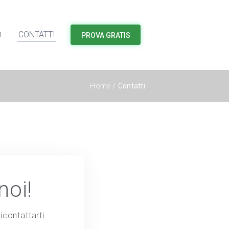
O
CONTATTI
PROVA GRATIS
Home
/
Contatti
noi!
icontattarti.